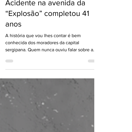
Heriêta Schuster
27 de ago. de 2021
Acidente na avenida da
“Explosão” completou 41
anos
A história que vou lhes contar é bem
conhecida dos moradores da capital
sergipana. Quem nunca ouviu falar sobre a
Avenida da Explosão? Essa história sempre
me deixou curiosa talvez porque o acidente
ocorreu na data do meu aniversário 13 de
abril. Conta os moradores mais antigos que
no domingo, por volta das 23 horas, um
galpão clandestino de fabricação de fogos de
artifício instalado nos fundos da casa do
subtenente Pedro, do Corpo de Bombeiros,