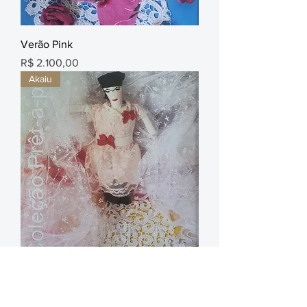
Verão Pink
Preço
R$ 2.100,00
Akaiu
Vestido de Noiva
Preço
R$ 2.100,00
Akaiu