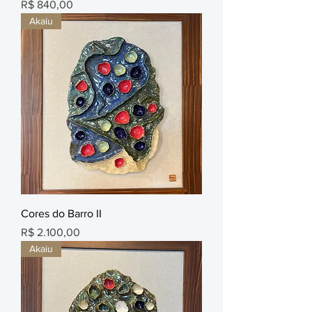
Preço
R$ 840,00
Akaiu
Cores do Barro II
Preço
R$ 2.100,00
Akaiu