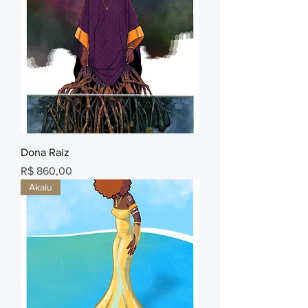
Dona Raiz
Preço
R$ 860,00
Akaiu