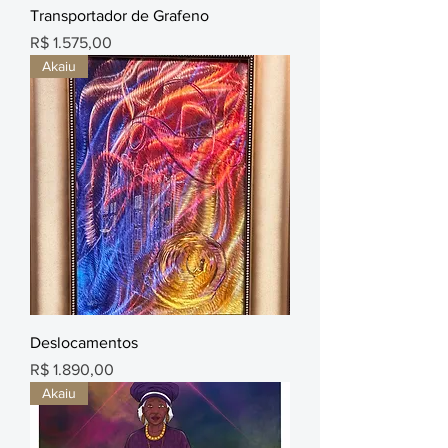
Transportador de Grafeno
Preço
R$ 1.575,00
Akaiu
Deslocamentos
Preço
R$ 1.890,00
Akaiu