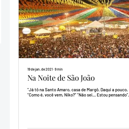
19 de jan. de 2021
∙
9
min
Na Noite de São João
“Já tô na Santo Amaro, casa de Margô. Daqui a pouco, 
“Como é, você vem, Niko?” “Não sei... Estou pensando”. 