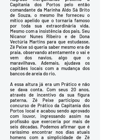
Capitania dos Portos pelo então 
comandante da Marinha Aldo Sá Brito 
de Souza, o mesmo lhe forneceu o 
mítico apelido que o tornaria famoso 
por toda sua extraordinária vida. 
Mesmo com a insistência dos pais, Seu 
Nicanor Nunes Ribeiro e de Dona 
Vectúria Martins para que estudasse, 
Zé Peixe só queria saber mesmo era de 
praia, observando atentamente o vai e 
vem dos navios, algo que o 
maravilhava. Ademais, ajudava os 
capitães locais com a mudança dos 
bancos de areia do rio. 
A essa altura já era um Prático e não 
se dava conta. Com seus 20 anos, 
através de incentivo da sua figura 
paterna, Zé Peixe participou do 
concurso de Prático da Capitania dos 
Portos local e acabou sendo aprovado 
com louvor, ingressando assim na 
profissão que exerceria por mais de 
seis décadas. Podemos afirmar que é 
raríssimo encontrar nos dias atuais 
homens com a simplicidade de Zé 