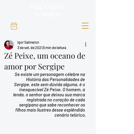
PALCO DOS
SONHOS
Igor Salmeron
3 de set. de 2021
5 min de leitura
Zé Peixe, um oceano de
amor por Sergipe
Se existe um personagem célebre na 
História das Personalidades de 
Sergipe, este sem dúvida alguma, é o 
inesquecível Zé Peixe. O homem, a 
lenda, o senhor que deixou sua marca 
registrada no coração de cada 
sergipano que sabe reconhecer os 
filhos mais ilustres desse esplêndido 
cenário telúrico.