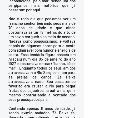
incondicional pelo mar, sendo um dos 
sergipanos mais notórios que já 
passaram por aqui.
Não é todo dia que podíamos ver um 
franzino senhor beirando seus mais de 
70 anos de idade e que ainda 
costumava saltar 18 metros do alto de 
um navio cargueiro no meio do oceano. 
Nadava como pouquíssimos, e voltava 
depois de algumas horas para a costa 
com admirável bom humor e energia de 
sobra. Essa lendária figura nasceu em 
Aracaju num dia 05 de janeiro do ano 
1927 e costumava entoar: “banho, só de 
mar”. Enquanto todos os seus amigos 
atravessavam o Rio Sergipe e iam para 
as praias de canoa, Zé Peixe 
atravessava a nado. Seu passatempo 
favorito era cruzar o rio para pegar 
frutas dos cajueiros na outra margem, 
mesmo contrariando a vontade dos 
seus preocupados pais. 
Contando apenas 11 anos de idade, já 
sendo exímio nadador, Zé Peixe foi 
flagrado mergulhando próximo a 