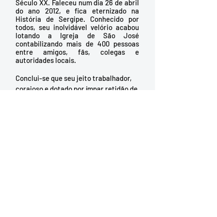
Século XX. Faleceu num dia 26 de abril 
do ano 2012, e fica eternizado na 
História de Sergipe. Conhecido por 
todos, seu inolvidável velório acabou 
lotando a Igreja de São José 
contabilizando mais de 400 pessoas 
entre amigos, fãs, colegas e 
autoridades locais. 
Conclui-se que seu jeito trabalhador, 
corajoso e dotado por ímpar retidão de 
caráter continuam sendo atributos 
que ecoarão por vindouras gerações. 
Não é à toa que ao longo do tempo, foi 
tema de inúmeros jornais, revistas, 
obras, entrevistas e das mais variadas 
reportagens televisivas, tanto 
nacionais quanto internacionais. Seu 
eminente busto está na Praça dos 
Heróis, na Capitania dos Portos. 
Existe uma estátua dele no Memorial 
de Sergipe e outra no Espaço Zé Peixe, 
museu e centro cultural edificado 