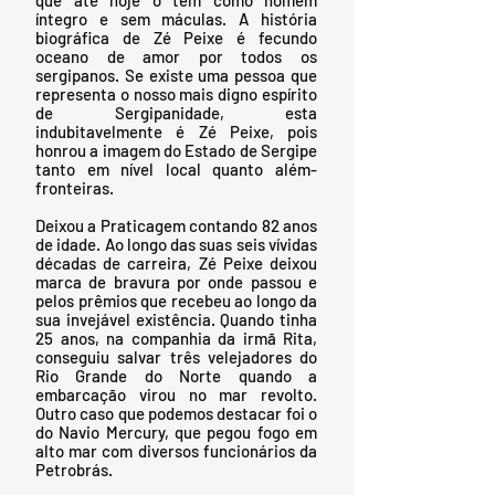
íntegro e sem máculas. A história 
biográfica de Zé Peixe é fecundo 
oceano de amor por todos os 
sergipanos. Se existe uma pessoa que 
representa o nosso mais digno espírito 
de Sergipanidade, esta 
indubitavelmente é Zé Peixe, pois 
honrou a imagem do Estado de Sergipe 
tanto em nível local quanto além-
fronteiras. 
Deixou a Praticagem contando 82 anos 
de idade. Ao longo das suas seis vívidas 
décadas de carreira, Zé Peixe deixou 
marca de bravura por onde passou e 
pelos prêmios que recebeu ao longo da 
sua invejável existência. Quando tinha 
25 anos, na companhia da irmã Rita, 
conseguiu salvar três velejadores do 
Rio Grande do Norte quando a 
embarcação virou no mar revolto. 
Outro caso que podemos destacar foi o 
do Navio Mercury, que pegou fogo em 
alto mar com diversos funcionários da 
Petrobrás. 