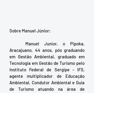
Sobre Manuel Júnior:
	Manuel Junior, o Pipoka. 
Aracajuano, 44 anos, pós graduando 
em Gestão Ambiental, graduado em 
Tecnologia em Gestão de Turismo pelo 
Instituto Federal de Sergipe - IFS, 
agente multiplicador de Educação 
Ambiental, Condutor Ambiental e Guia 
de Turismo atuando na área de 
Ecoturismo, Turismo de Aventura, 
Trilhas Ecológicas e Acampamento há 
14 anos. Espeleólogo e presidente do 
Conselho Fiscal do Grupo de 
Espeleologia Centro da Terra, 
brigadista florestal formado pelo 