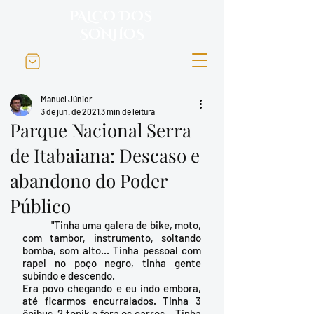
PALCO DOS
SONHOS
Manuel Júnior
3 de jun. de 2021
3 min de leitura
Parque Nacional Serra
de Itabaiana: Descaso e
abandono do Poder
Público
	"Tinha uma galera de bike, moto, 
com tambor, instrumento, soltando 
bomba, som alto... Tinha pessoal com 
rapel no poço negro, tinha gente 
subindo e descendo.
Era povo chegando e eu indo embora, 
até ficarmos encurralados. Tinha 3 
ônibus, 2 topik e fora os carros... Tinha 