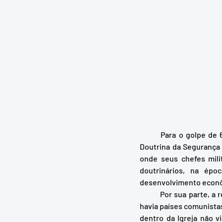
	Para o golpe de 64, já em plena Guerra Fria, o monstro do comunismo era combatido através da 
Doutrina da Segurança 
onde seus chefes mili
doutrinários, na ép
desenvolvimento econôm
	Por sua parte, a relação da Igreja com os países comunistas não era de inimizade. Primeiro porque 
havia países comunista
dentro da Igreja não v