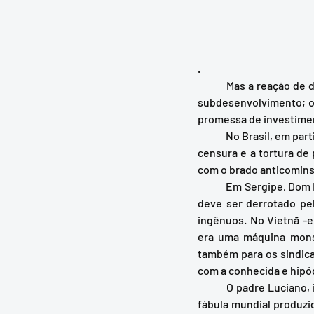
. 
	Mas a reação de dentro da Igreja também tinha sua bateria de argumentos. A União Soviética era o 
subdesenvolvimento; o 
promessa de investime
	No Brasil, em particular, as vida política endureceria com o AI-5, a finais do 68. Seriam institucionais a 
censura e a tortura de
com o brado anticominsta
	Em Sergipe, Dom Luciano seria um dos intelectuais mais destacados desse processo. O comunismo 
deve ser derrotado pela
ingênuos. No Vietnã -
era uma máquina monst
também para os sindica
com a conhecida e hipócr
	O padre Luciano, intelectual de sólida formação, aportava assim sua pá de areia a essa maravilhosa 
fábula mundial produzi