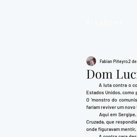
NovaHome
Fabian Piñeyro
2 de
Dom Luci
	A luta contra o comunismo na América latina pode ser vista como uma peça de teatro que tem os 
Estados Unidos, como pr
O 'monstro do comunis
fariam reviver um novo
	Aqui em Sergipe, por exemplo, já se lutava contra o comunismo desde os anos trinta. A revista A 
Cruzada, que respondia
onde figuravam mentir, 
	A contra cara dessa organização de psicópatas, segundo historiadores objetivos como Hobsbawm, 