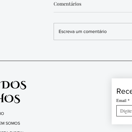
Comentários
Escreva um comentário
BAFAFÁ NA VIDA
INTELECTUAL SERGIPANA
 DOS
Rece
HOS
Email
*
CIO
EM SOMOS