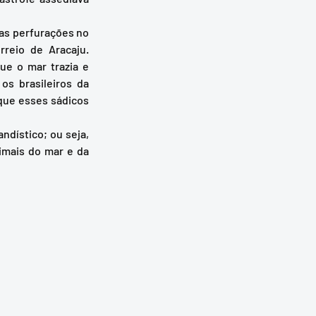
as perfurações no 
reio de Aracaju. 
e o mar trazia e 
s brasileiros da 
que esses sádicos 
imais do mar e da 