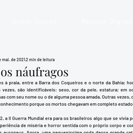
Quem Somos
Revista Digital
e mai. de 2021
2 min de leitura
 os náufragos
 vezes, são identificáveis: sexo, cor da pele, estatura; em oca
as com seu nome ou o de alguma pessoa amada. Outras vezes, c
econhecimento porque os mortos chegavam em completo estado
periência de miséria e horror sentida com o próprio corpo e co
 europeus. Agora, uma pequeníssima onda dessa grande catá