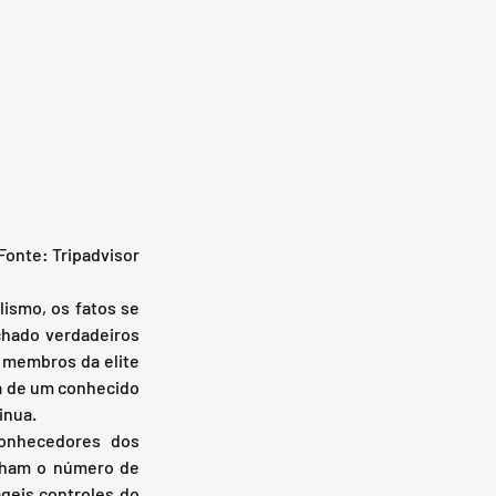
Fonte: Tripadvisor
chado verdadeiros 
 membros da elite 
a de um conhecido 
nua.  
nham o número de 
geis controles do 