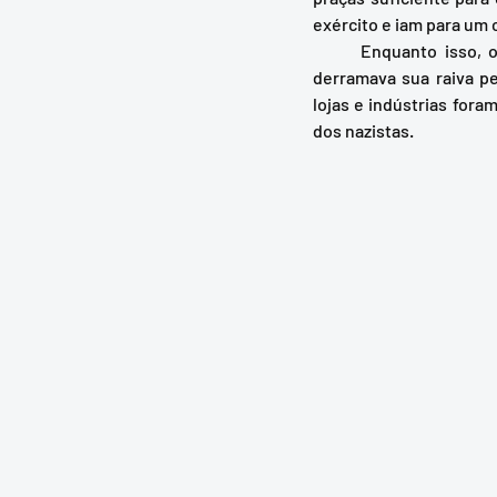
exército e iam para um c
	Enquanto isso, outro setor da população, seguramente alimentada pelas notícias da imprensa, 
derramava sua raiva pe
lojas e indústrias fora
dos nazistas.