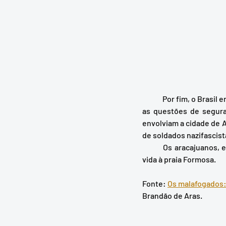
	Por fim, o Brasil entrou na guerra contra o Eixo, como os americanos queriam, e, com isso, chegaram 
as questões de segura
envolviam a cidade de 
de soldados nazifascista
	Os aracajuanos, enquanto isso, se afastaram por um bom tempo das praias de Atalaia, dando nova 
vida à praia Formosa. 
Fonte: 
Os malafogados: 
Brandão de Aras.  