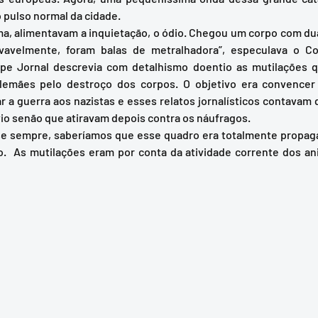
o pulso normal da cidade. 
ima, alimentavam a inquietação, o ódio. Chegou um corpo com du
ovavelmente, foram balas de metralhadora”, especulava o Cor
ipe Jornal descrevia com detalhismo doentio as mutilações qu
lemães pelo destroço dos corpos. O objetivo era convencer o
 a guerra aos nazistas e esses relatos jornalísticos contavam 
io senão que atiravam depois contra os náufragos. 
.  As mutilações eram por conta da atividade corrente dos an