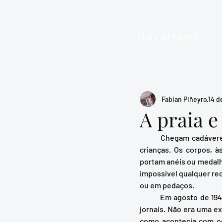
NovaHome
Fabian Piñeyro
14 d
A praia e
	Chegam cadáveres à praia, entre a Barra dos Coqueiros e o norte da Bahia; homens, mulheres e 
crianças. Os corpos, às
portam anéis ou medalh
impossível qualquer r
ou em pedaços. 
	Em agosto de 1942, a II Guerra Mundial era para os brasileiros algo que se vivia pelo rádio ou pelos 
jornais. Não era uma ex
como acontecia com os