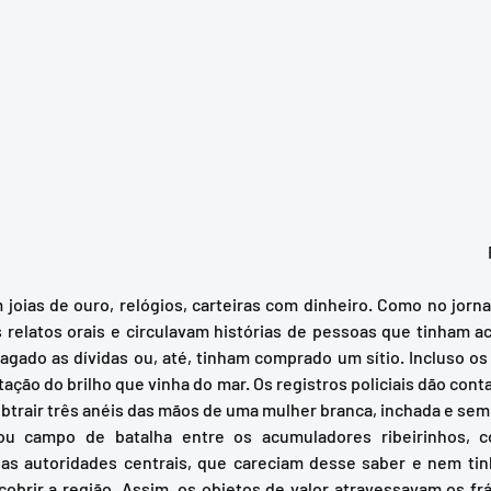
relatos orais e circulavam histórias de pessoas que tinham a
agado as dívidas ou, até, tinham comprado um sítio. Incluso os
ação do brilho que vinha do mar. Os registros policiais dão cont
ubtrair três anéis das mãos de uma mulher branca, inchada e semi
as autoridades centrais, que careciam desse saber e nem ti
cobrir a região. Assim, os objetos de valor atravessavam os frá