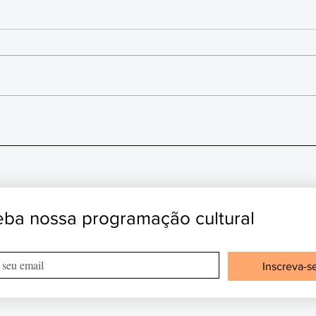
Conf
Acidente na avenida da
“Explosão” completou 41 anos
ba nossa programação cultural
Inscreva-s