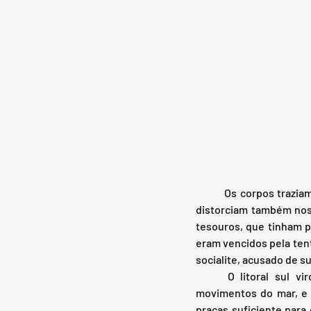
	Os corpos traziam joias de ouro, relógios, carteiras com dinheiro. Como no jornalismo, os fatos se 
distorciam também nos 
tesouros, que tinham p
eram vencidos pela tent
socialite, acusado de s
	O litoral sul virou campo de batalha entre os acumuladores ribeirinhos, conhecedores dos 
movimentos do mar, e 
praças suficiente para 