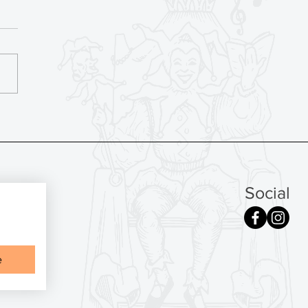
iança em primeiro lugar
Social
e