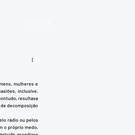
Contato
siões, inclusive, 
ontudo, resultava 
 de decomposição 
m o próprio medo, 
strofe assediava 