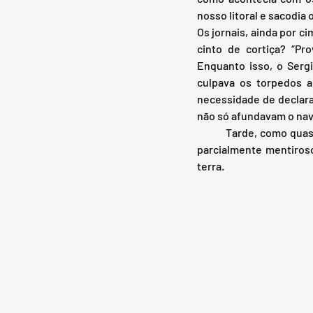
nosso litoral e sacodia 
Os jornais, ainda por c
cinto de cortiça? “Pr
Enquanto isso, o Serg
culpava os torpedos a
necessidade de declarar
não só afundavam o nav
	Tarde, como quase sempre, saberíamos que esse quadro era totalmente propagandístico; ou seja, 
parcialmente mentiroso
terra.